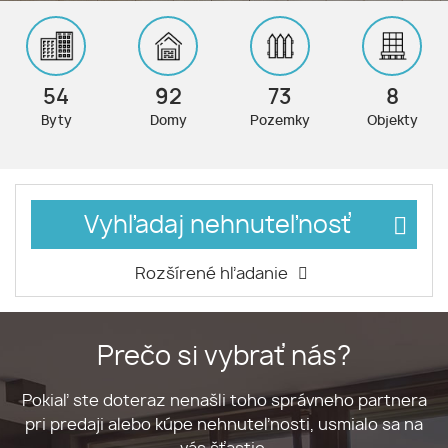
54
92
73
8
Byty
Domy
Pozemky
Objekty
Vyhľadaj nehnuteľnosť
Rozšírené hľadanie
Prečo si vybrať nás?
Pokiaľ ste doteraz nenašli toho správneho partnera
pri predaji alebo kúpe nehnuteľnosti, usmialo sa na