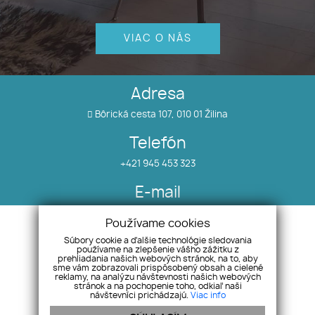
VIAC O NÁS
Adresa
Bôrická cesta 107, 010 01 Žilina
Telefón
+421 945 453 323
E-mail
info@salea.sk
Používame cookies
Súbory cookie a ďalšie technológie sledovania
používame na zlepšenie vášho zážitku z
Nehnuteľnosti
Náš tím
prehliadania našich webových stránok, na to, aby
O nás
Pobočky
sme vám zobrazovali prispôsobený obsah a cielené
reklamy, na analýzu návštevnosti našich webových
Blog
Odstúpenie od zmluvy
stránok a na pochopenie toho, odkiaľ naši
návštevníci prichádzajú.
Viac info
Referencie