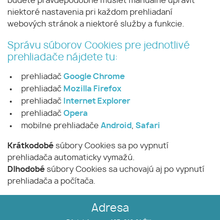
budete pravdepodobne musieť manuálne upraviť
niektoré nastavenia pri každom prehliadaní
webových stránok a niektoré služby a funkcie.
Správu súborov Cookies pre jednotlivé
prehliadače nájdete tu:
prehliadač
Google Chrome
prehliadač
Mozilla Firefox
prehliadač
Internet Explorer
prehliadač
Opera
mobilne prehliadače
Android
,
Safari
Krátkodobé
súbory Cookies sa po vypnutí
prehliadača automaticky vymažú.
Dlhodobé
súbory Cookies sa uchovajú aj po vypnutí
prehliadača a počítača.
Adresa