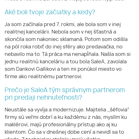
Aké boli tvoje začiatky a kedy?
Ja som začínala pred 7. rokmi, ale bola som v inej
realitnej kancelárii. Nebola som v nej šťastná a
skončila som nakoniec sklamaná. Potom som odišla
na pól roka robiť do inej sféry ako predavačka, no
nebavilo ma to. Tá práca ma nenapĺňala. Našla som si
jednu realitnú kanceláriu a tou bola SaleA, zavolala
som Dankovi Gallikovi a ten mi ponúkol miesto vo
firme ako realitnému partnerovi.
Prečo je SaleA tým správnym partnerom
pri predaji nehnuteľnosti?
Neustále sa vyvíja a modernizuje. Majitelia ,,šéfovia”
firmy sú veľmi dobrí a ku každému z nás, myslím ku
maklérovi, majú profesionálny prístup ako aj ku
klientom. Čo sa v dnešnej dobe cení a nevidí sa to