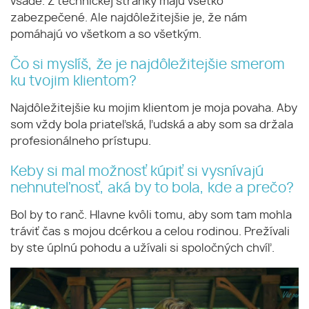
všade. Z technickej stránky majú všetko
zabezpečené. Ale najdôležitejšie je, že nám
pomáhajú vo všetkom a so všetkým.
Čo si myslíš, že je najdôležitejšie smerom
ku tvojim klientom?
Najdôležitejšie ku mojim klientom je moja povaha. Aby
som vždy bola priateľská, ľudská a aby som sa držala
profesionálneho prístupu.
Keby si mal možnosť kúpiť si vysnívajú
nehnuteľnosť, aká by to bola, kde a prečo?
Bol by to ranč. Hlavne kvôli tomu, aby som tam mohla
tráviť čas s mojou dcérkou a celou rodinou. Prežívali
by ste úplnú pohodu a užívali si spoločných chvíľ.