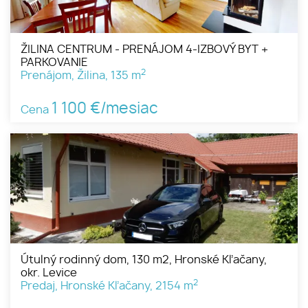
ŽILINA CENTRUM - PRENÁJOM 4-IZBOVÝ BYT +
PARKOVANIE
2
Prenájom, Žilina, 135 m
1 100 €/mesiac
Cena
Útulný rodinný dom, 130 m2, Hronské Kľačany,
okr. Levice
2
Predaj, Hronské Kľačany, 2154 m