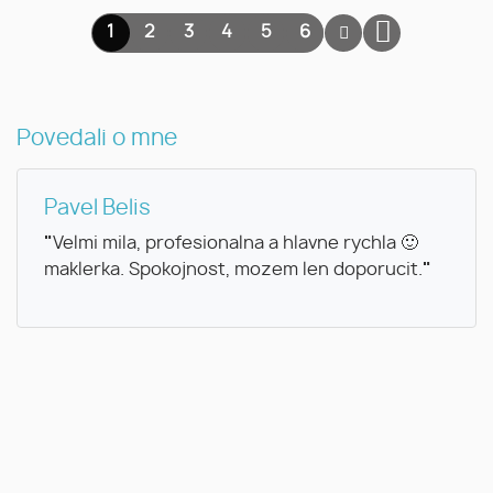
1
2
3
4
5
6
Povedali o mne
Pavel Belis
"
Velmi mila, profesionalna a hlavne rychla 🙂
maklerka. Spokojnost, mozem len doporucit.
"