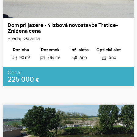
Dom pri jazere - 4 izbová novostavba Trstice-
Znížená cena
Predaj, Galanta
Rozloha
Pozemok
Inž. siete
Optická sieť
2
2
90 m
764 m
áno
áno
Cena
225 000
€