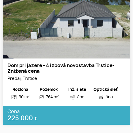
Dom pri jazere - 4 izbová novostavba Trstice-
Znížená cena
Predaj, Trstice
Rozloha
Pozemok
Inž. siete
Optická sieť
2
2
90 m
764 m
áno
áno
Cena
225 000
€