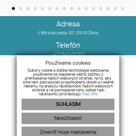
Adresa
Bôrická cesta 107, 010 01 Žilina
Telefón
+421 945 453 323
Používame cookies
E-mail
Súbory cookie a ďalšie technológie sledovania
používame na zlepšenie vášho zážitku z
info@salea.sk
prehliadania našich webových stránok, na to, aby
sme vám zobrazovali prispôsobený obsah a cielené
reklamy, na analýzu návštevnosti našich webových
stránok a na pochopenie toho, odkiaľ naši
Nehnuteľnosti
Náš tím
návštevníci prichádzajú.
Viac info
O nás
Pobočky
SÚHLASÍM
Blog
Odstúpenie od zmluvy
Referencie
Nesúhlasím
Zmeniť moje nastavenia