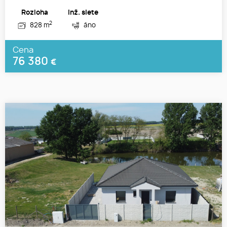
Rozloha
Inž. siete
2
828 m
áno
Cena
76 380
€