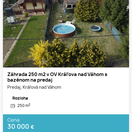
Záhrada 250 m2 v OV Kráľova nad Váhom s
bazénom na predaj
Predaj, Kráľová nad Váhom
Rozloha
2
250 m
Cena
30 000
€