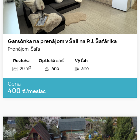
Garsónka na prenájom v Šali na P.J. Šafárika
Prenájom, Šaľa
Rozloha
Optická sieť
Výťah
2
20 m
áno
áno
Cena
400
€/mesiac