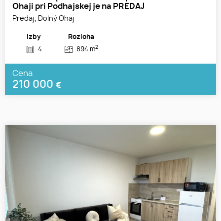
Ohaji pri Podhajskej je na PREDAJ
Predaj, Dolný Ohaj
Izby
Rozloha
2
4
894 m
Cena
210 000
€