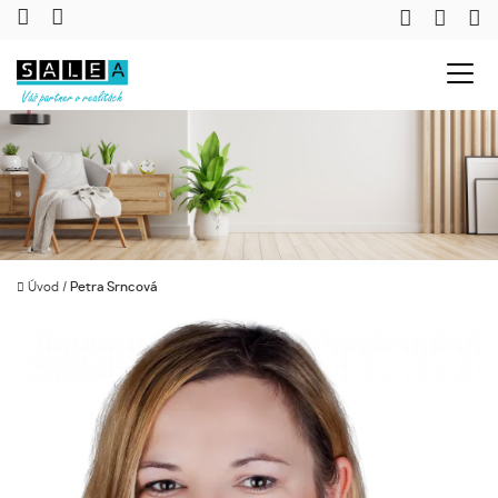
Úvod
/
Petra Srncová