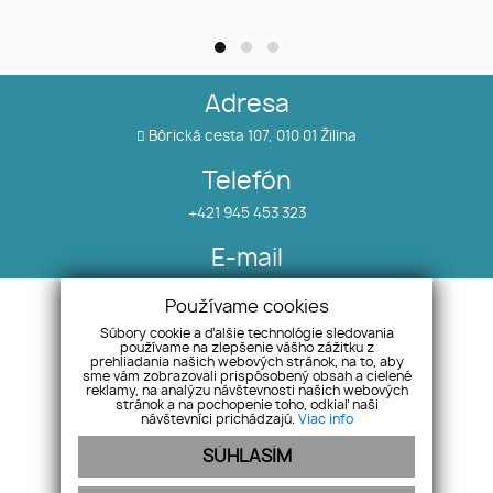
Adresa
Bôrická cesta 107, 010 01 Žilina
Telefón
+421 945 453 323
E-mail
info@salea.sk
Používame cookies
Súbory cookie a ďalšie technológie sledovania
používame na zlepšenie vášho zážitku z
Nehnuteľnosti
Náš tím
prehliadania našich webových stránok, na to, aby
O nás
Pobočky
sme vám zobrazovali prispôsobený obsah a cielené
reklamy, na analýzu návštevnosti našich webových
Blog
Odstúpenie od zmluvy
stránok a na pochopenie toho, odkiaľ naši
návštevníci prichádzajú.
Viac info
Referencie
SÚHLASÍM