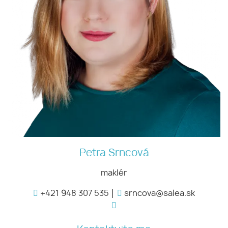
Petra Srncová
maklér
+421 948 307 535
srncova@salea.sk