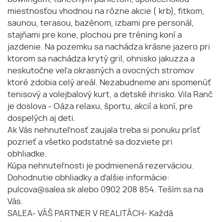
miestnosťou vhodnou na rôzne akcie ( krb), fitkom,
saunou, terasou, bazénom, izbami pre personál,
stajňami pre kone, plochou pre tréning koní a
jazdenie. Na pozemku sa nachádza krásne jazero pri
ktorom sa nachádza krytý gril, ohnisko jakuzza a
neskutočne veľa okrasných a ovocných stromov
ktoré zdobia celý areál. Nezabudneme ani spomenúť
tenisový a volejbalový kurt, a detské ihrisko. Vila Ranč
je doslova - Oáza relaxu, športu, akcií a koní, pre
dospelých aj deti.
Ak Vás nehnuteľnosť zaujala treba si ponuku prísť
pozrieť a všetko podstatné sa dozviete pri
obhliadke.
Kúpa nehnuteľnosti je podmienená rezerváciou.
Dohodnutie obhliadky a ďalšie informácie:
pulcova@salea.sk alebo 0902 208 854. Teším sa na
Vás.
SALEA- VÁŠ PARTNER V REALITÁCH- Každá