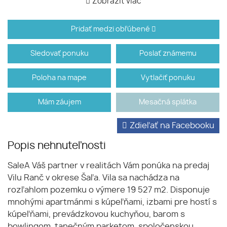
Zobraziť viac
Pridať medzi obľúbené
Sledovať ponuku
Poslať známemu
Poloha na mape
Vytlačiť ponuku
Mám záujem
Mesačná splátka
Zdieľať na Facebooku
Popis nehnuteľnosti
SaleA Váš partner v realitách Vám ponúka na predaj
Vilu Ranč v okrese Šaľa. Vila sa nachádza na
rozľahlom pozemku o výmere 19 527 m2. Disponuje
mnohými apartmánmi s kúpeľňami, izbami pre hostí s
kúpeľňami, prevádzkovou kuchyňou, barom s
bowlingom, tanečným parketom, spoločenskou