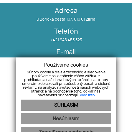
Adresa
Bôrická cesta 107, 010 01 Žilina
Telefón
+421 945 453 323
E-mail
info@salea.sk
Používame cookies
Súbory cookie a ďalšie technológie sledovania
používame na zlepšenie vášho zážitku z
Nehnuteľnosti
Náš tím
prehliadania našich webových stránok, na to, aby
O nás
Pobočky
sme vám zobrazovali prispôsobený obsah a cielené
reklamy, na analýzu návštevnosti našich webových
Blog
Odstúpenie od zmluvy
stránok a na pochopenie toho, odkiaľ naši
návštevníci prichádzajú.
Viac info
Referencie
SÚHLASÍM
Nesúhlasím
Ochrana osobných údajov
Pravidlá cookies