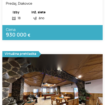
Predaj, Diakovce
Izby
Inž. siete
18
áno
Cena
930 000
€
Virtuálna prehliadka