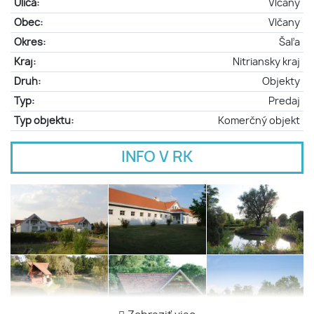
Ulica:
Vlčany
Obec:
Vlčany
Okres:
Šaľa
Kraj:
Nitriansky kraj
Druh:
Objekty
Typ:
Predaj
Typ objektu:
Komerčný objekt
INFO V RK