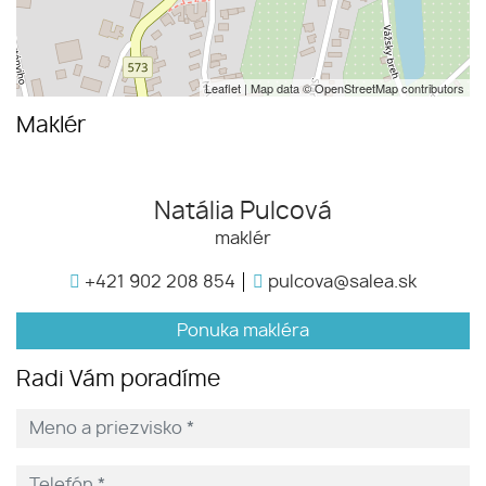
Leaflet
| Map data ©
OpenStreetMap
contributors
Maklér
Natália Pulcová
maklér
+421 902 208 854
pulcova@salea.sk
Ponuka makléra
Radi Vám poradíme