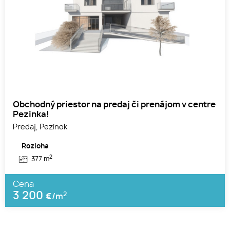
Obchodný priestor na predaj či prenájom v centre
Pezinka!
Predaj, Pezinok
Rozloha
2
377 m
Cena
3 200
2
€/m