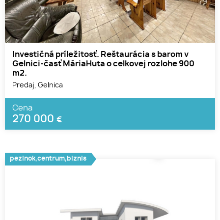
Investičná príležitosť. Reštaurácia s barom v
Gelnici-časť MáriaHuta o celkovej rozlohe 900
m2.
Predaj, Gelnica
Cena
270 000
€
pezinok,centrum,biznis