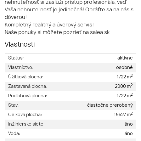
nehnuteľnosť si zaslúži prístup profesionála, veď
Vaša nehnuteľnosť je jedinečná! Obráťte sa na nás s
dôverou!
Kompletný realitný a úverový servis!
Naše ponuky si môžete pozrieť na salea.sk.
Vlastnosti
Status:
aktívne
Vlastníctvo:
osobné
2
Úžitková plocha:
1722 m
2
Zastavaná plocha:
2000 m
2
Podlahová plocha:
1722 m
Stav:
čiastočne prerobený
2
Celková plocha:
19527 m
Inžinierske siete:
áno
Voda:
áno