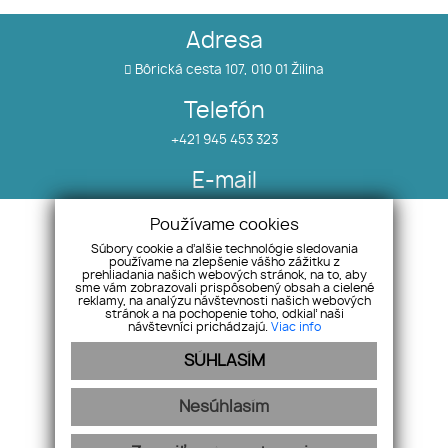
Adresa
Bôrická cesta 107, 010 01 Žilina
Telefón
+421 945 453 323
E-mail
info@salea.sk
Používame cookies
Súbory cookie a ďalšie technológie sledovania
používame na zlepšenie vášho zážitku z
Nehnuteľnosti
Náš tím
prehliadania našich webových stránok, na to, aby
O nás
Pobočky
sme vám zobrazovali prispôsobený obsah a cielené
reklamy, na analýzu návštevnosti našich webových
Blog
Odstúpenie od zmluvy
stránok a na pochopenie toho, odkiaľ naši
návštevníci prichádzajú.
Viac info
Referencie
SÚHLASÍM
Nesúhlasím
Ochrana osobných údajov
Pravidlá cookies