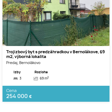
Trojizbový byt s predzáhradkou v Bernolákove, 69
m2, výborná lokalita
Predaj, Bernolákovo
Izby
Rozloha
2
3
69 m
Cena
254 000
€