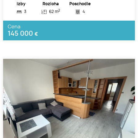
Izby
Rozloha
Poschodie
2
3
62 m
4
Cena
145 000
€