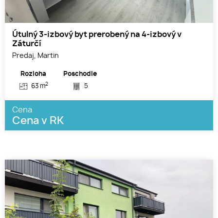
Útulný 3-izbový byt prerobený na 4-izbový v
Záturčí
Predaj, Martin
Rozloha
Poschodie
2
63 m
5
Cena
Cena v RK