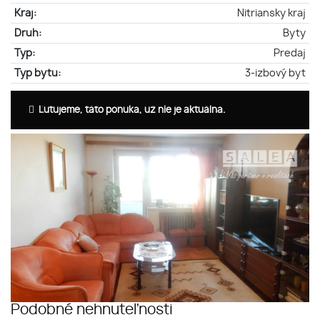
Kraj:
Nitriansky kraj
Druh:
Byty
Typ:
Predaj
Typ bytu:
3-izbový byt
Ľutujeme, táto ponuka, už nie je aktuálna.
Podobné nehnuteľnosti