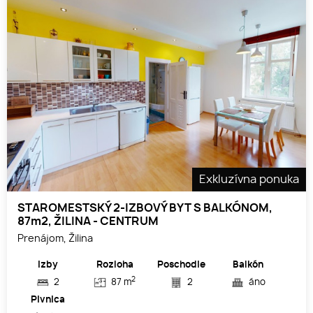
Exkluzívna ponuka
STAROMESTSKÝ 2-IZBOVÝ BYT S BALKÓNOM,
87m2, ŽILINA - CENTRUM
Prenájom, Žilina
Izby
Rozloha
Poschodie
Balkón
2
2
87 m
2
áno
Pivnica