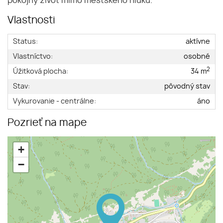
pokojný život mimo mestského hluku.
Vlastnosti
Status:
aktívne
Vlastníctvo:
osobné
2
Úžitková plocha:
34 m
Stav:
pôvodný stav
Vykurovanie - centrálne:
áno
Pozrieť na mape
+
−