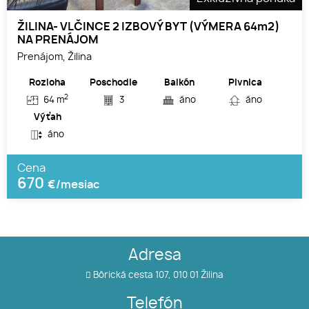
ŽILINA- VLČINCE 2 IZBOVÝ BYT (VÝMERA 64m2)
NA PRENÁJOM
Prenájom, Žilina
Rozloha
Poschodie
Balkón
Pivnica
2
64 m
3
áno
áno
Výťah
áno
Cena
670
€/mesiac
Adresa
Bôrická cesta 107, 010 01 Žilina
Telefón