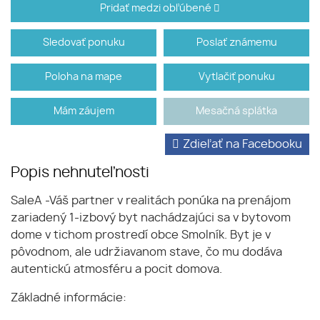
Pridať medzi obľúbené
Sledovať ponuku
Poslať známemu
Poloha na mape
Vytlačiť ponuku
Mám záujem
Mesačná splátka
Zdieľať na Facebooku
Popis nehnuteľnosti
SaleA -Váš partner v realitách ponúka na prenájom
zariadený 1-izbový byt nachádzajúci sa v bytovom
dome v tichom prostredí obce Smolník. Byt je v
pôvodnom, ale udržiavanom stave, čo mu dodáva
autentickú atmosféru a pocit domova.
​Základné informácie: