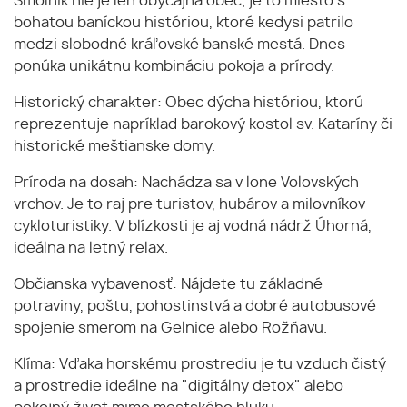
​Smolník nie je len obyčajná obec; je to miesto s
bohatou baníckou históriou, ktoré kedysi patrilo
medzi slobodné kráľovské banské mestá. Dnes
ponúka unikátnu kombináciu pokoja a prírody.
​Historický charakter: Obec dýcha históriou, ktorú
reprezentuje napríklad barokový kostol sv. Kataríny či
historické meštianske domy.
​Príroda na dosah: Nachádza sa v lone Volovských
vrchov. Je to raj pre turistov, hubárov a milovníkov
cykloturistiky. V blízkosti je aj vodná nádrž Úhorná,
ideálna na letný relax.
​Občianska vybavenosť: Nájdete tu základné
potraviny, poštu, pohostinstvá a dobré autobusové
spojenie smerom na Gelnice alebo Rožňavu.
​Klíma: Vďaka horskému prostrediu je tu vzduch čistý
a prostredie ideálne na "digitálny detox" alebo