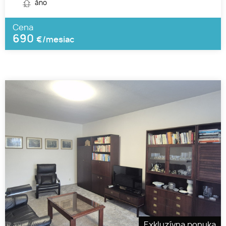
áno
Cena
690
€/mesiac
Exkluzívna ponuka