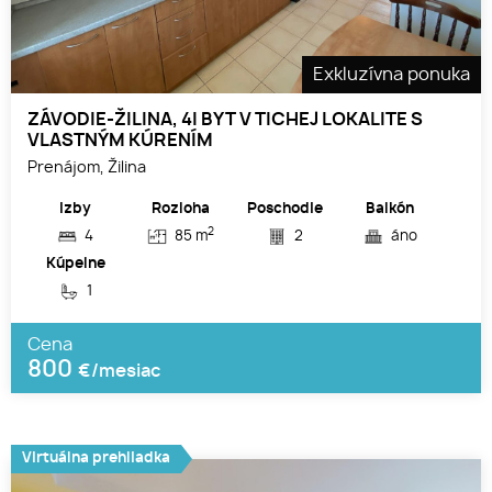
Exkluzívna ponuka
ZÁVODIE-ŽILINA, 4I BYT V TICHEJ LOKALITE S
VLASTNÝM KÚRENÍM
Prenájom, Žilina
Izby
Rozloha
Poschodie
Balkón
2
4
85 m
2
áno
Kúpelne
1
Cena
800
€/mesiac
Virtuálna prehliadka