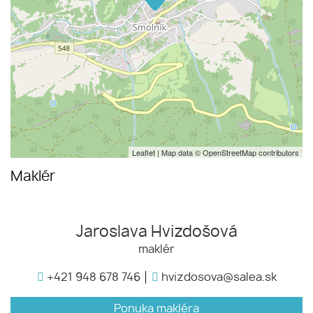
Leaflet
| Map data ©
OpenStreetMap
contributors
Maklér
Jaroslava Hvizdošová
maklér
+421 948 678 746
hvizdosova@salea.sk
Ponuka makléra