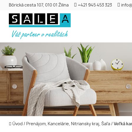
Bôrická cesta 107, 010 01 Žilina
+421 945 453 323
info@
Úvod
/
Prenájom, Kancelárie, Nitriansky kraj, Šaľa
/
Veľká ka