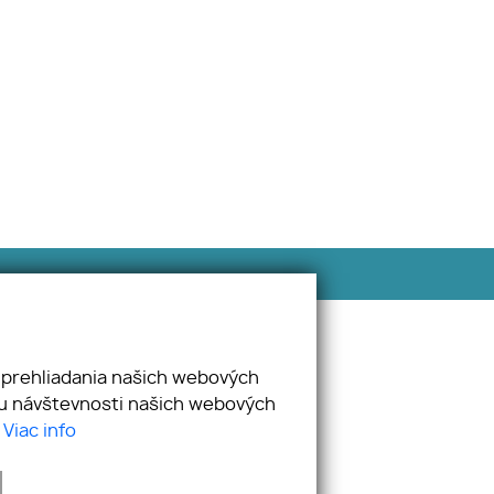
E-mail
info@salea.sk
 prehliadania našich webových
zu návštevnosti našich webových
.
Viac info