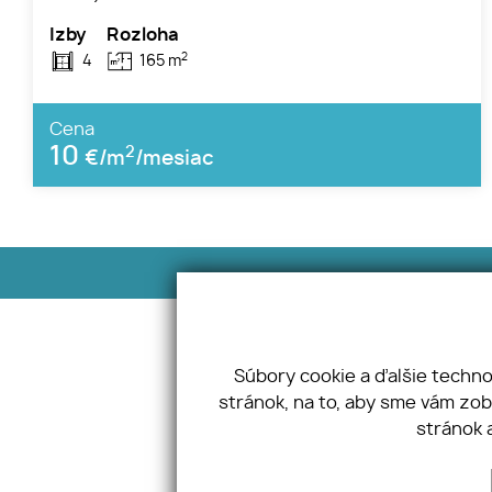
Izby
Rozloha
2
4
165 m
Cena
10
2
€/m
/mesiac
Adresa
Bôrická cesta 107, 010 01 Žilina
Súbory cookie a ďalšie techn
stránok, na to, aby sme vám zo
Nehnuteľnosti
Blog
stránok 
O nás
Referencie