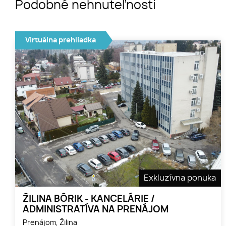
Podobné nehnuteľnosti
Virtuálna prehliadka
Exkluzívna ponuka
ŽILINA BÔRIK - KANCELÁRIE /
ADMINISTRATÍVA NA PRENÁJOM
Prenájom, Žilina