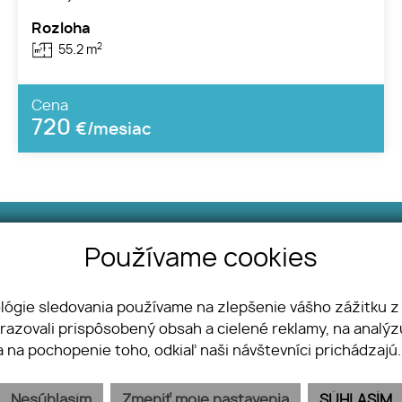
Rozloha
2
55.2 m
Cena
720
€/mesiac
Telefón
Používame cookies
+421 945 453 323
ológie sledovania používame na zlepšenie vášho zážitku z
brazovali prispôsobený obsah a cielené reklamy, na analý
Náš tím
Odstúpenie od zmluvy
a na pochopenie toho, odkiaľ naši návštevníci prichádzajú
Pobočky
Nesúhlasím
Zmeniť moje nastavenia
SÚHLASÍM