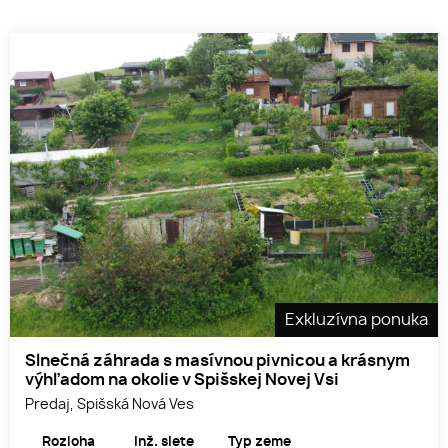
Exkluzívna ponuka
Slnečná záhrada s masívnou pivnicou a krásnym
výhľadom na okolie v Spišskej Novej Vsi
Predaj, Spišská Nová Ves
Rozloha
Inž. siete
Typ zeme