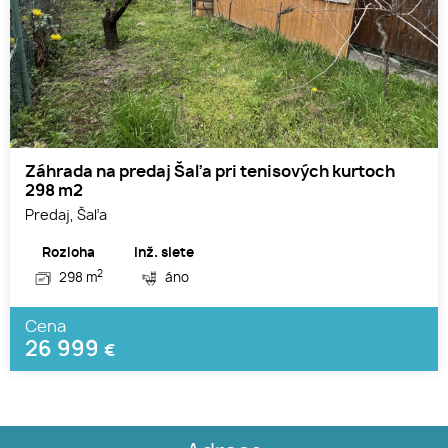
Záhrada na predaj Šaľa pri tenisových kurtoch
298 m2
Predaj, Šaľa
Rozloha
Inž. siete
2
298 m
áno
Cena
26 999
€