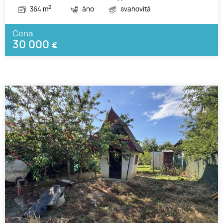
2
364 m
áno
svahovitá
Cena
30 000
€