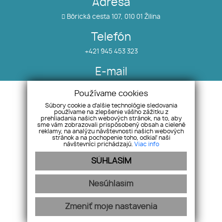
Adresa
Bôrická cesta 107, 010 01 Žilina
Telefón
+421 945 453 323
E-mail
info@salea.sk
Používame cookies
Súbory cookie a ďalšie technológie sledovania
používame na zlepšenie vášho zážitku z
Nehnuteľnosti
Náš tím
prehliadania našich webových stránok, na to, aby
O nás
Pobočky
sme vám zobrazovali prispôsobený obsah a cielené
reklamy, na analýzu návštevnosti našich webových
Blog
Odstúpenie od zmluvy
stránok a na pochopenie toho, odkiaľ naši
návštevníci prichádzajú.
Viac info
Referencie
SÚHLASÍM
Nesúhlasím
Ochrana osobných údajov
Pravidlá cookies
Zmeniť moje nastavenia
-
webex.digital
REALVIA.sk