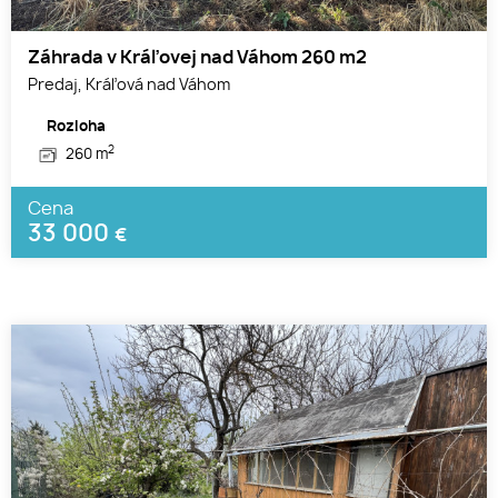
Záhrada v Kráľovej nad Váhom 260 m2
Predaj, Kráľová nad Váhom
Rozloha
2
260 m
Cena
33 000
€